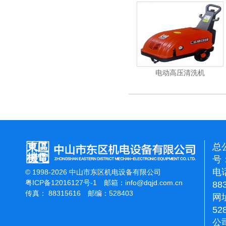
能刷地机
洁霸石面加重翻新机
电动高压清洗机
总
号：
电话
© 1998-2026 中山市东区机电设备有限公司
粤ICP备12016127号-1
邮箱：
info@dqjd.com.cn
88
传真： 88315616 邮编：528403
网址
52
公