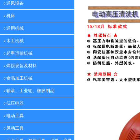
通风设备
机床
通用机械
木工机械
起重运输机械
焊接设备及材料
食品加工机械
轴承、工业轮、橡胶制品
低压电器
电动工具
风动工具