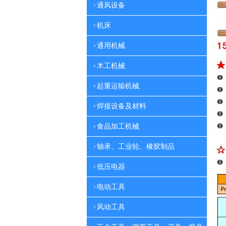
通风设备
机床
通用机械
木工机械
起重运输机械
焊接设备及材料
食品加工机械
轴承、工业轮、橡胶制品
低压电器
电动工具
风动工具