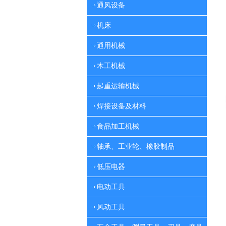
通风设备
机床
通用机械
木工机械
起重运输机械
焊接设备及材料
食品加工机械
轴承、工业轮、橡胶制品
低压电器
电动工具
风动工具