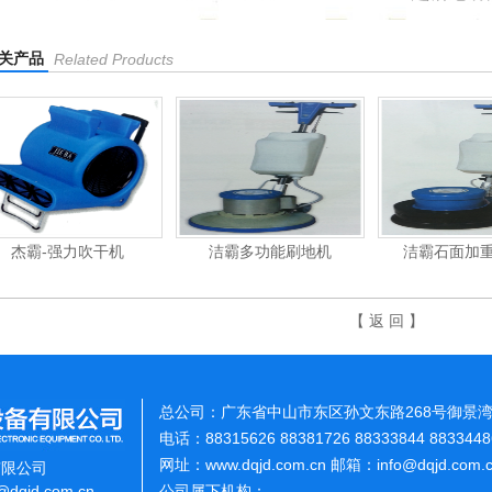
关产品
Related Products
洁霸多功能刷地机
洁霸石面加重翻新机
电动高
【 返 回 】
总公司：广东省中山市东区孙文东路268号御景湾
电话：88315626 88381726 88333844 883344
网址：www.dqjd.com.cn 邮箱：info@dqjd.com
有限公司
o@dqjd.com.cn
公司属下机构：