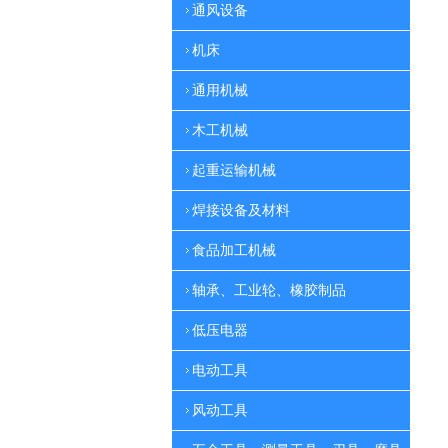
通风设备
机床
通用机械
木工机械
起重运输机械
焊接设备及材料
食品加工机械
轴承、工业轮、橡胶制品
低压电器
电动工具
风动工具