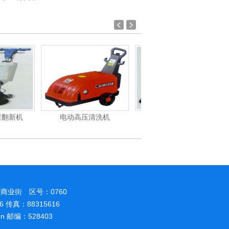
压清洗机
吸尘机
电动高压清洗机
商业街 区号：0760
86 传真：88315616
.cn 邮编：528403