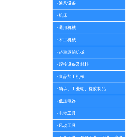
通风设备
机床
通用机械
木工机械
起重运输机械
焊接设备及材料
食品加工机械
轴承、工业轮、橡胶制品
低压电器
电动工具
风动工具