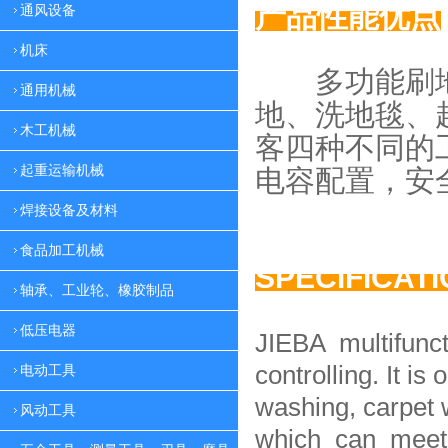
产品性能优点
通风设备
机床
多功能刷地
通用机械
地、
洗地毯、
木工机械
客四种
不同的
起重运输机械
电容配置，
安
焊接设备及材料
食品加工机械
SPECIFICAT
轴承、工业轮、橡胶制品
低压电器
JIEBA multifunc
controlling. It is 
电动工具
washing, carpet 
风动工具
which can meet 