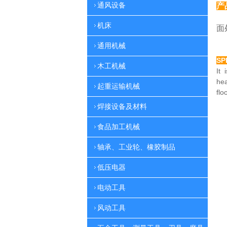
通风设备
产
特
机床
面
通用机械
SP
木工机械
It 
he
起重运输机械
flo
焊接设备及材料
食品加工机械
轴承、工业轮、橡胶制品
低压电器
电动工具
风动工具