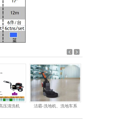
油高压清洗机
洁霸-洗地机、洗地车系
洁霸-吸尘吸水机系列产