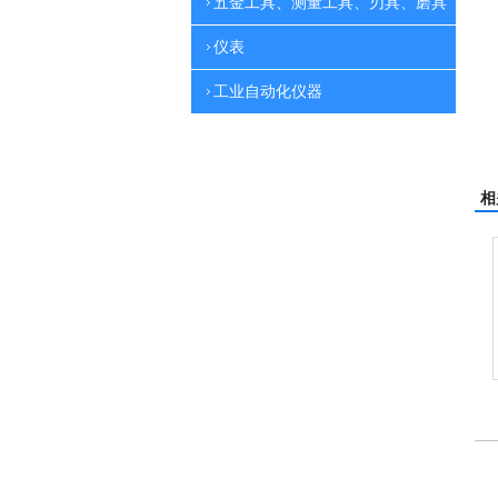
五金工具、测量工具、刃具、磨具
仪表
工业自动化仪器
相
洗机
吸尘机
电动高压清洗机