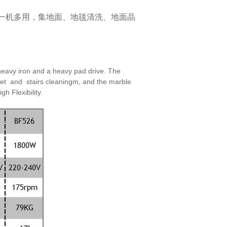
一机多用，集地面、地毯清洗、地面晶
eavy iron and a heavy pad drive. The
et and stairs cleaningm, and the marble
high
Flexibility.