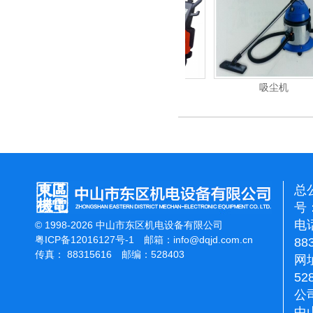
重翻新机
电动高压清洗机
吸尘机
总
号：
电话
© 1998-2026 中山市东区机电设备有限公司
粤ICP备12016127号-1
邮箱：
info@dqjd.com.cn
88
传真： 88315616 邮编：528403
网址
52
公
中