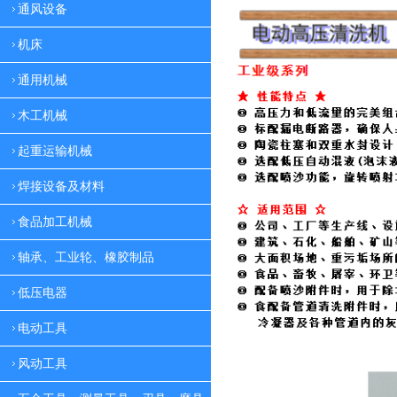
通风设备
机床
通用机械
木工机械
起重运输机械
焊接设备及材料
食品加工机械
轴承、工业轮、橡胶制品
低压电器
电动工具
风动工具