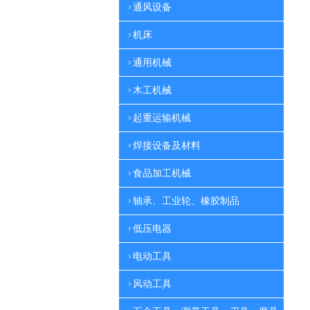
通风设备
机床
通用机械
木工机械
起重运输机械
焊接设备及材料
食品加工机械
轴承、工业轮、橡胶制品
低压电器
电动工具
风动工具