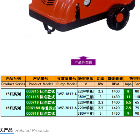
关产品
Related Products