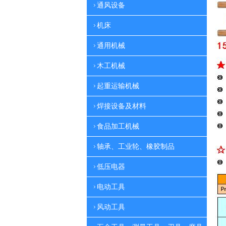
通风设备
机床
通用机械
木工机械
起重运输机械
焊接设备及材料
食品加工机械
轴承、工业轮、橡胶制品
低压电器
电动工具
风动工具