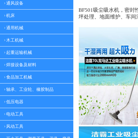
通风设备
BF501
吸尘吸水机，密封
机床
坪处理、地面维护、车间
通用机械
木工机械
起重运输机械
焊接设备及材料
食品加工机械
轴承、工业轮、橡胶制品
低压电器
电动工具
风动工具