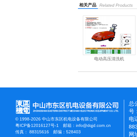
相关产品
Related Products
清洗机
吸尘机
电动高压清洗机
总
号：
电话
© 1998-2026 中山市东区机电设备有限公司
粤ICP备12016127号-1
邮箱：
info@dqjd.com.cn
88
传真： 88315616 邮编：528403
网址