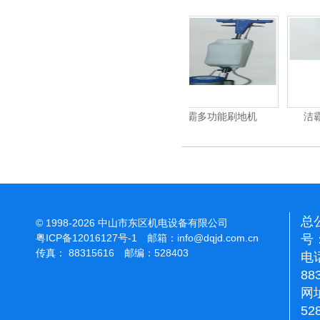
强力吹干机
洁霸多功能刷地机
洁霸石面加重翻新机
总
© 1998-2026 中山市东区机电设备有限公司
号：
粤ICP备12016127号-1
邮箱：
info@dqjd.com.cn
传真： 88315616 邮编：528403
电话
88
网址
52