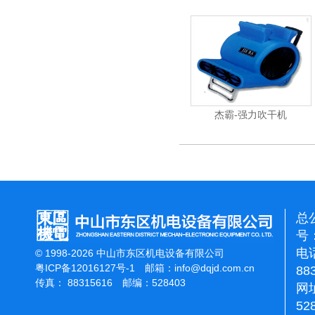
杰霸-强力吹干机
洁霸多功
总
号：
电话
© 1998-2026 中山市东区机电设备有限公司
粤ICP备12016127号-1
邮箱：
info@dqjd.com.cn
88
传真： 88315616 邮编：528403
网址
52