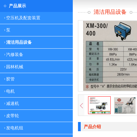
产品展示
清洁用品设备
空压机及配套装置
泵
清洁用品设备
汽修装备
园林机械
胶管
电机
减速机
皮带轮
产品介绍
发电机组