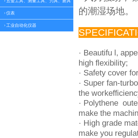
五金工具、测量工具、刃具、磨具
的潮湿场地。
仪表
工业自动化仪器
SPECIFICAT
·
Beautifu l, app
high flexibility;
·
Safety cover fo
·
Super fan-turbo
the workefficienc
·
Polythene oute
make the machin
·
High grade mat
make you regulate