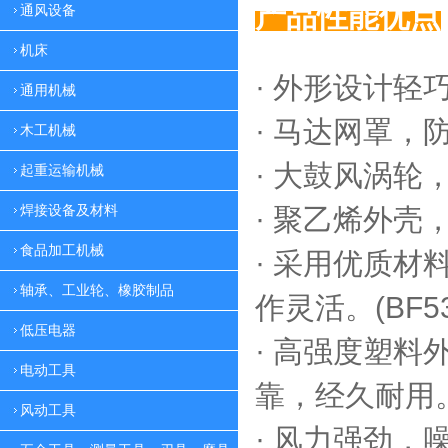
产品性能优点
通风设备
机床
· 外形设计轻
通用机械
·
马达网罩，
木工机械
·
大鼓风涡轮，
起重运输机械
焊接设备及材料
·
聚乙烯外壳，
食品加工机械
·
采用优质材料
轴承、工业轮、橡胶制品
作灵活。(BF53
低压电器
·
高强度塑料外
电动工具
靠，
经久耐用。(
风动工具
·
风力强劲，噪