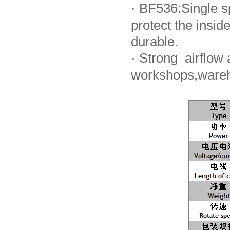
·
BF536:Single sp
protect the ins
durable.
·
Strong airflow a
workshops,wareh