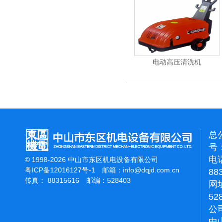
能刷地机
洁霸石面加重翻新机
电动高压清洗机
总
号：
电话
© 1998-2026 中山市东区机电设备有限公司
粤ICP备12016127号-1
邮箱：
info@dqjd.com.cn
88
传真： 88315616 邮编：528403
网址
52
公
中