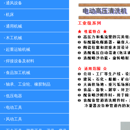
通风设备
机床
通用机械
木工机械
起重运输机械
焊接设备及材料
食品加工机械
轴承、工业轮、橡胶制品
低压电器
电动工具
风动工具