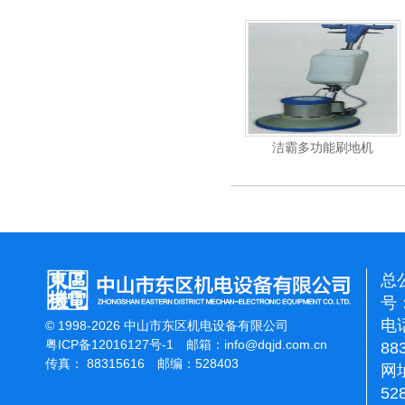
杰霸-强力吹干机
洁霸多功能刷地机
总
号：
电话
© 1998-2026 中山市东区机电设备有限公司
粤ICP备12016127号-1
邮箱：
info@dqjd.com.cn
88
传真： 88315616 邮编：528403
网址
52