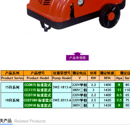
关产品
Related Products