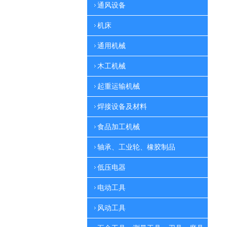
通风设备
机床
通用机械
木工机械
起重运输机械
焊接设备及材料
食品加工机械
轴承、工业轮、橡胶制品
低压电器
电动工具
风动工具