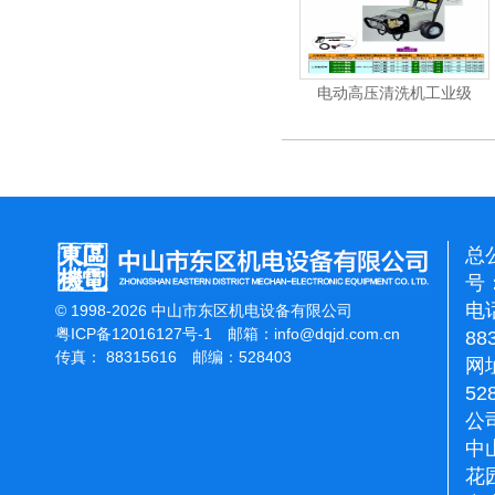
电动高压清洗机
电动高压清洗机工业级
电动高
总
号：
电话
© 1998-2026 中山市东区机电设备有限公司
粤ICP备12016127号-1
邮箱：
info@dqjd.com.cn
88
传真： 88315616 邮编：528403
网址
52
公
中
花