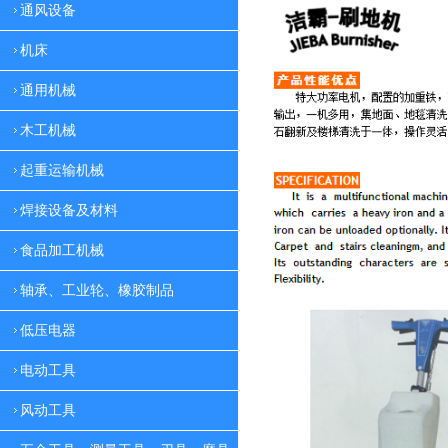
通风设备
机床
通用机械
木工机械
起重运输机械
焊接设备及材料
食品加工机械
轴承、工业轮、橡胶制品
低压电器
电动工具
风动工具