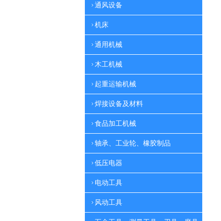
通风设备
机床
通用机械
木工机械
起重运输机械
焊接设备及材料
食品加工机械
轴承、工业轮、橡胶制品
低压电器
电动工具
风动工具