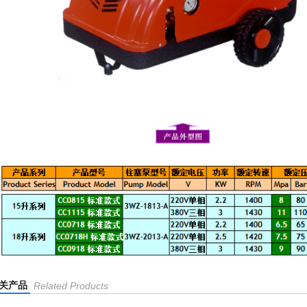
关产品
Related Products