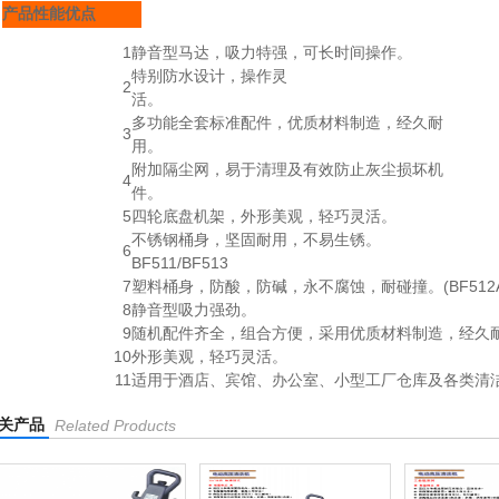
产品性能优点
1
静音型马达，吸力特强，可长时间操作。
特别防水设计，操作灵
2
活。
多功能全套标准配件，优质材料制造，经久耐
3
用。
附加隔尘网，易于清理及有效防止灰尘损坏机
4
件。
5
四轮底盘机架，外形美观，轻巧灵活。
不锈钢桶身，坚固耐用，不易生锈。
6
BF511/BF513
7
塑料桶身，防酸，防碱，永不腐蚀，耐碰撞。(BF512A
8
静音型吸力强劲。
9
随机配件齐全，组合方便，采用优质材料制造，经久
10
外形美观，轻巧灵活。
11
适用于酒店、宾馆、办公室、小型工厂仓库及各类清
关产品
Related Products