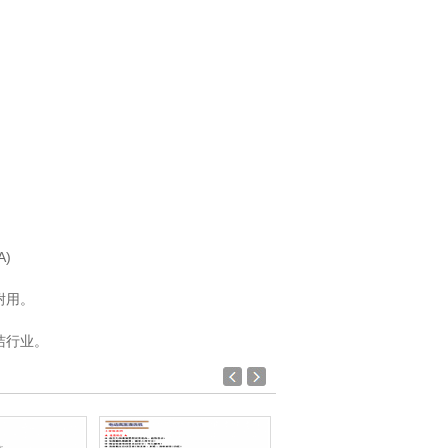
)
耐用。
洁行业。