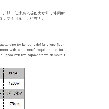
、起蜡、低速磨光等四大功能，能同时
置，
安全可靠，运行有力。
 outstanding for its four chief functions-floor
meet with customers' requirements for
equipped with two capacitors which make it