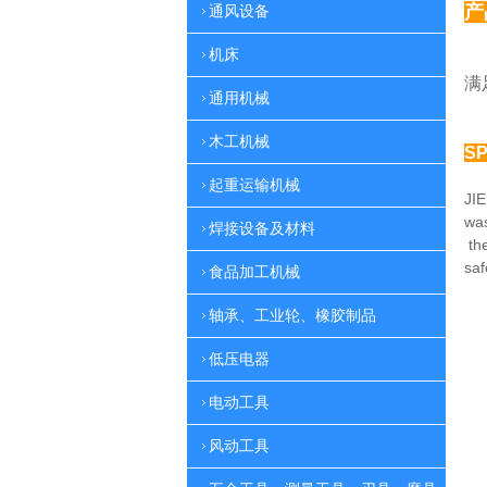
产
通风设备
机床
多
满
通用机械
木工机械
SP
起重运输机械
JIE
was
焊接设备及材料
th
sa
食品加工机械
轴承、工业轮、橡胶制品
低压电器
电动工具
风动工具