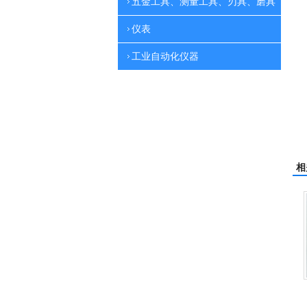
五金工具、测量工具、刃具、磨具
仪表
工业自动化仪器
相
杰霸-强力吹干机