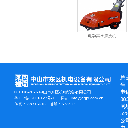
洁霸石面加重翻新机
电动高压清洗机
总
号：
电话
© 1998-2026 中山市东区机电设备有限公司
粤ICP备12016127号-1
邮箱：
info@dqjd.com.cn
88
传真： 88315616 邮编：528403
网址
52
公
中