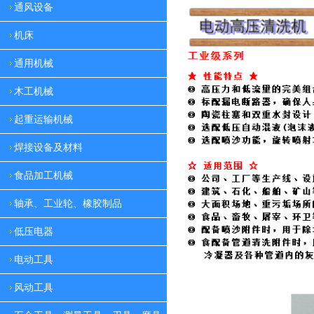
通风设备
机床
通用机械
木工机械
起重运输机械
焊接设备及材料
食品加工机械
轴承、工业轮、橡胶制品
低压电器
电动工具
风动工具