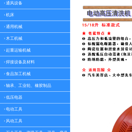
通风设备
机床
通用机械
木工机械
起重运输机械
焊接设备及材料
食品加工机械
轴承、工业轮、橡胶制品
低压电器
电动工具
风动工具