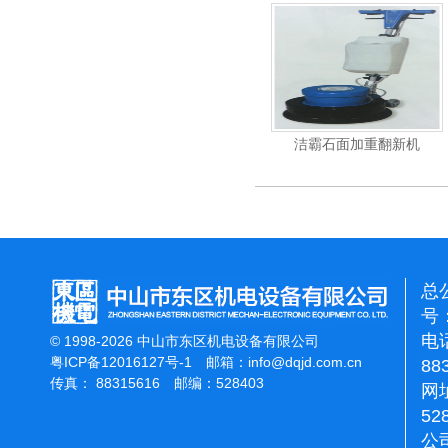
洁霸多功能刷地机
洁霸石面加重翻新机
电
总
号：
电话
© 1998-2026 中山市东区机电设备有限公司
粤ICP备12016127号-1
邮箱：
info@dqjd.com.cn
88
传真： 88315616 邮编：528403
网址
52
公