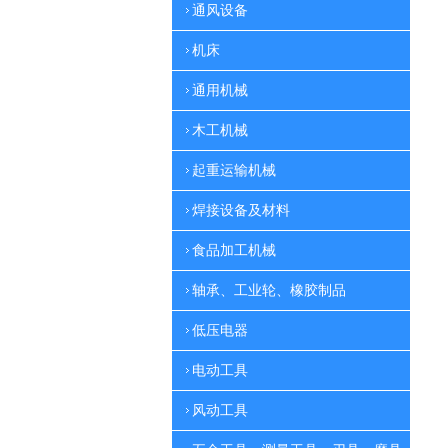
通风设备
机床
通用机械
木工机械
起重运输机械
焊接设备及材料
食品加工机械
轴承、工业轮、橡胶制品
低压电器
电动工具
风动工具