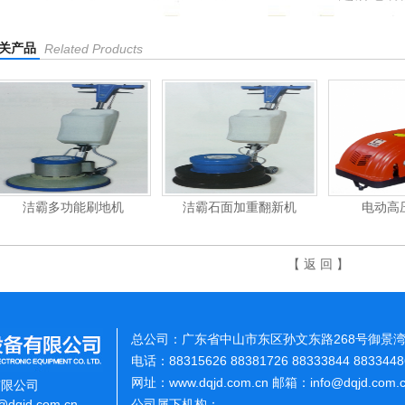
关产品
Related Products
霸多功能刷地机
洁霸石面加重翻新机
电动高压清洗机
【 返 回 】
总公司：广东省中山市东区孙文东路268号御景湾
电话：88315626 88381726 88333844 883344
网址：www.dqjd.com.cn 邮箱：info@dqjd.com
有限公司
o@dqjd.com.cn
公司属下机构：