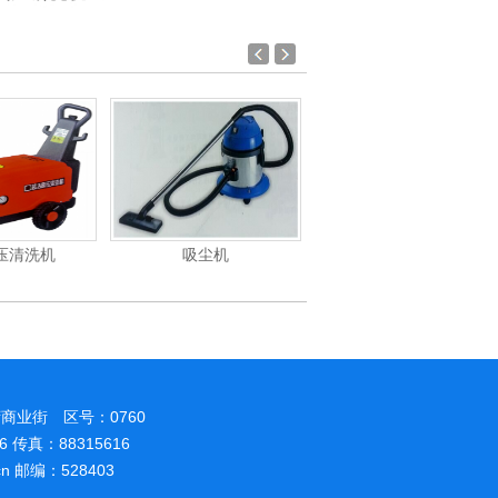
吸尘机
电动高压清洗机
电
商业街 区号：0760
86 传真：88315616
.cn 邮编：528403