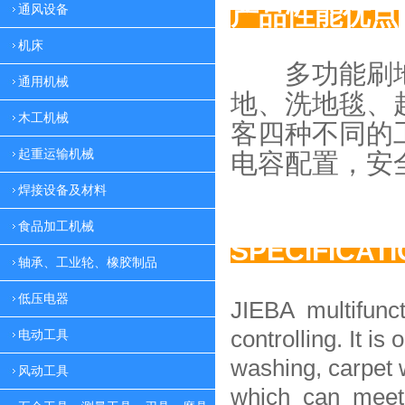
产品性能优点
通风设备
机床
多功能刷地
通用机械
地、
洗地毯、
木工机械
客四种
不同的
起重运输机械
电容配置，
安
焊接设备及材料
食品加工机械
SPECIFICAT
轴承、工业轮、橡胶制品
低压电器
JIEBA multifunc
controlling. It is 
电动工具
washing, carpet 
风动工具
which can meet 