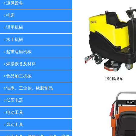
通风设备
机床
通用机械
木工机械
起重运输机械
焊接设备及材料
食品加工机械
轴承、工业轮、橡胶制品
低压电器
电动工具
风动工具