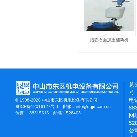
力吹干机
洁霸多功能刷地机
洁霸石面加重翻新机
总
号：
电话
© 1998-2026 中山市东区机电设备有限公司
粤ICP备12016127号-1
邮箱：
info@dqjd.com.cn
88
传真： 88315616 邮编：528403
网址
52
公