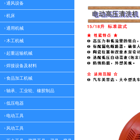
通风设备
机床
通用机械
木工机械
起重运输机械
焊接设备及材料
食品加工机械
轴承、工业轮、橡胶制品
低压电器
电动工具
风动工具