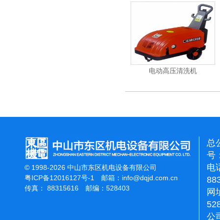
加重翻新机
电动高压清洗机
吸尘机
总
号：
电话
© 1998-2026 中山市东区机电设备有限公司
粤ICP备12016127号-1
邮箱：
info@dqjd.com.cn
88
传真： 88315616 邮编：528403
网址
52
公