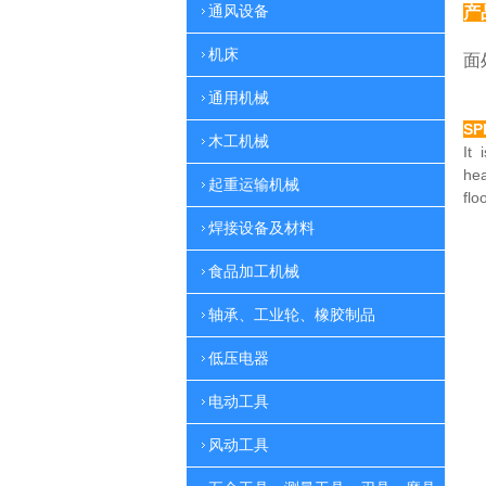
通风设备
产
特
机床
面
通用机械
SP
木工机械
It 
he
起重运输机械
flo
焊接设备及材料
食品加工机械
轴承、工业轮、橡胶制品
低压电器
电动工具
风动工具