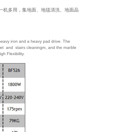
一机多用，集地面、地毯清洗、地面晶
eavy iron and a heavy pad drive. The
et and stairs cleaningm, and the marble
high
Flexibility.