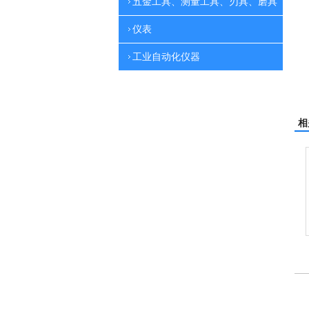
五金工具、测量工具、刃具、磨具
仪表
工业自动化仪器
相
洗机
吸尘机
电动高压清洗机