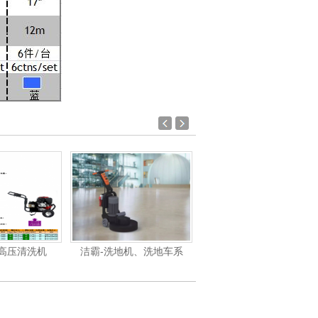
油高压清洗机
洁霸-洗地机、洗地车系
洁霸-吸尘吸水机系列产