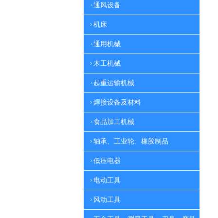
通风设备
机床
通用机械
木工机械
起重运输机械
焊接设备及材料
食品加工机械
轴承、工业轮、橡胶制品
低压电器
电动工具
风动工具