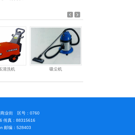
压清洗机
吸尘机
电动高压清洗机
商业街 区号：0760
86 传真：88315616
.cn 邮编：528403