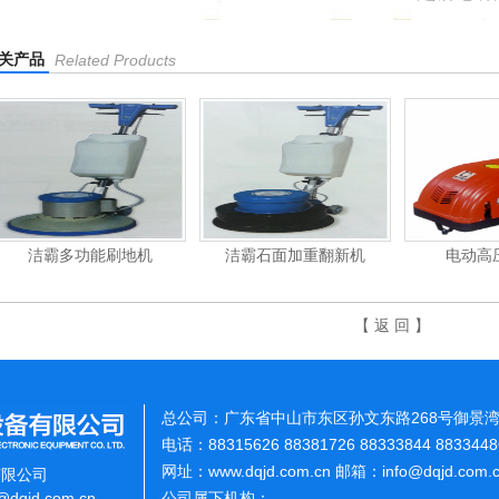
关产品
Related Products
洁霸多功能刷地机
洁霸石面加重翻新机
电动高
【 返 回 】
总公司：广东省中山市东区孙文东路268号御景湾
电话：88315626 88381726 88333844 883344
网址：www.dqjd.com.cn 邮箱：info@dqjd.com
有限公司
o@dqjd.com.cn
公司属下机构：