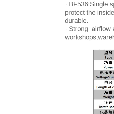
·
BF536:Single sp
protect the ins
durable.
·
Strong airflow a
workshops,wareh