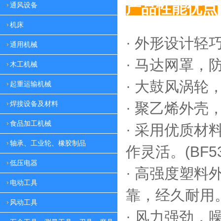
产品性能优点
通风设备
机床
· 外形设计轻
通用机械
·
马达网罩，
木工机械
·
大鼓风涡轮，
起重运输机械
焊接设备及材料
·
聚乙烯外壳，
食品加工机械
·
采用优质材料
轴承、工业轮、橡胶制品
作灵活。(BF53
低压电器
·
高强度塑料外
电动工具
靠，
经久耐用。(
风动工具
·
风力强劲，噪