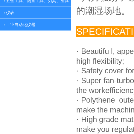
五金工具、测量工具、刃具、磨具
的潮湿场地。
仪表
工业自动化仪器
SPECIFICAT
·
Beautifu l, app
high flexibility;
·
Safety cover fo
·
Super fan-turbo
the workefficienc
·
Polythene oute
make the machin
·
High grade mat
make you regulate