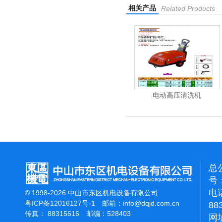
相关产品
Related Products
清洗机
吸尘机
电动高压清洗机
总
号：
电话
© 1998-2026 中山市东区机电设备有限公司
粤ICP备12016127号-1
邮箱：
info@dqjd.com.cn
88
传真： 88315616 邮编：528403
网址