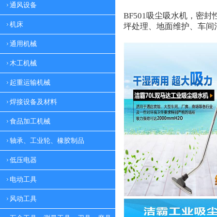
通风设备
BF501
吸尘吸水机，密封
机床
坪处理、地面维护、车间
通用机械
木工机械
起重运输机械
焊接设备及材料
食品加工机械
轴承、工业轮、橡胶制品
低压电器
电动工具
风动工具