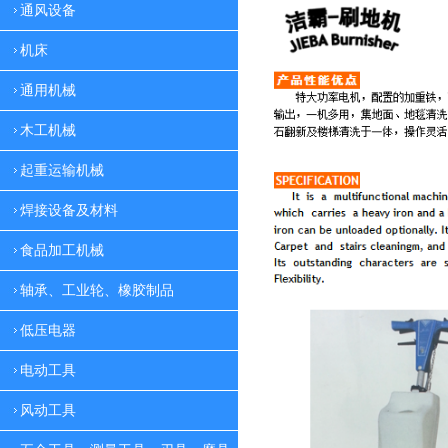
通风设备
机床
通用机械
木工机械
起重运输机械
焊接设备及材料
食品加工机械
轴承、工业轮、橡胶制品
低压电器
电动工具
风动工具