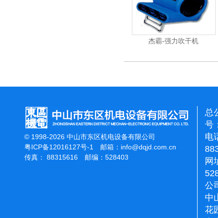
杰霸-强力吹干机
总
号：
电话
© 1998-2026 中山市东区机电设备有限公司
粤ICP备12016127号-1
邮箱：
info@dqjd.com.cn
88
传真： 88315616 邮编：528403
网址
52
公
中
花