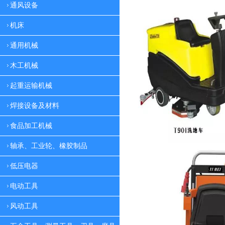
通风设备
机床
通用机械
木工机械
起重运输机械
焊接设备及材料
食品加工机械
轴承、工业轮、橡胶制品
低压电器
电动工具
风动工具