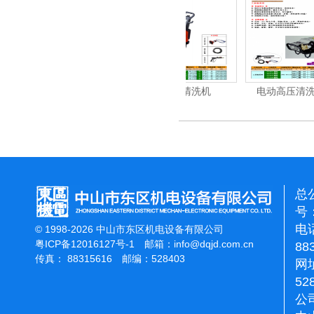
机
电动高压清洗机
电动高压清洗机工业级
总
号：
电话
© 1998-2026 中山市东区机电设备有限公司
粤ICP备12016127号-1
邮箱：
info@dqjd.com.cn
88
传真： 88315616 邮编：528403
网址
52
公