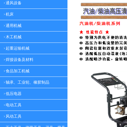
通风设备
机床
通用机械
木工机械
起重运输机械
焊接设备及材料
食品加工机械
轴承、工业轮、橡胶制品
低压电器
电动工具
风动工具