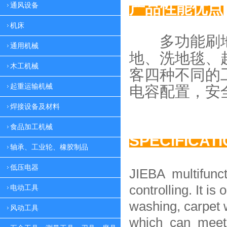
产品性能优点
通风设备
机床
多功能刷地
通用机械
地、
洗地毯、
木工机械
客四种
不同的
起重运输机械
电容配置，
安
焊接设备及材料
食品加工机械
SPECIFICAT
轴承、工业轮、橡胶制品
低压电器
JIEBA multifunc
controlling. It is 
电动工具
washing, carpet 
风动工具
which can meet 