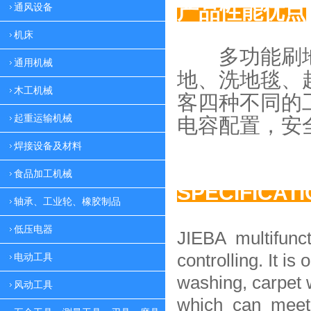
产品性能优点
通风设备
机床
多功能刷地
通用机械
地、
洗地毯、
木工机械
客四种
不同的
起重运输机械
电容配置，
安
焊接设备及材料
食品加工机械
SPECIFICAT
轴承、工业轮、橡胶制品
低压电器
JIEBA multifunc
controlling. It is 
电动工具
washing, carpet 
风动工具
which can meet 