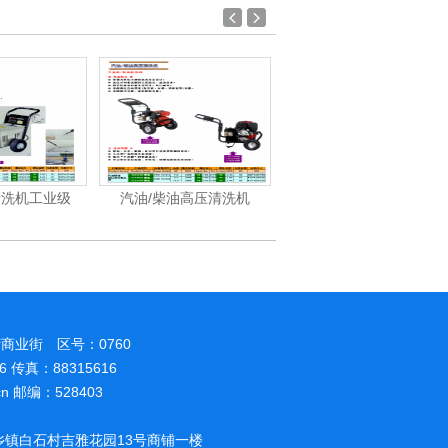
清洗机工业级
汽油/柴油高压清洗机
洁霸-洗地机、洗地车系
商业街 区号：0760
86 传真：88315616
.cn 邮编：528403
镇白石村吉雅花园13号商铺一楼