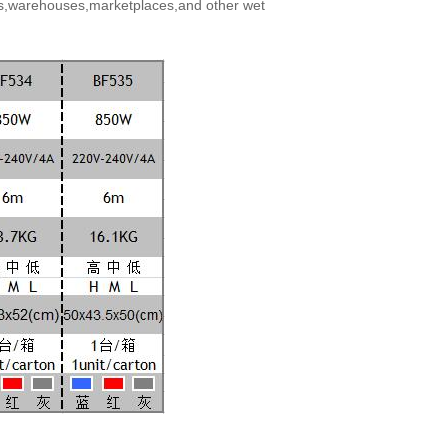
,warehouses,marketplaces,and other wet