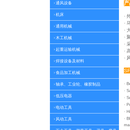
产
通风设备
机床
·
·
通用机械
·
·
木工机械
·
起重运输机械
·
·
焊接设备及材料
S
食品加工机械
·
B
轴承、工业轮、橡胶制品
·
S
低压电器
·
S
·
P
电动工具
·
H
·
B
风动工具
ma