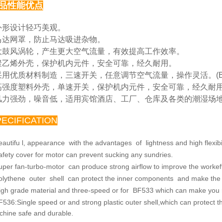
品性能优点
 外形设计轻巧美观。
马达网罩，防止马达吸进杂物。
大鼓风涡轮，产生更大空气流量，有效提高工作效率。
聚乙烯外壳，保护机内元件，安全可靠，经久耐用。
采用优质材料制造，三速开关，任意调节空气流量，操
作灵活。(B
高强度塑料外壳，单速开关，保护机内元件，安全可靠，
经久耐用。
风力强劲，噪音低，适用宾馆酒店、工厂、仓库及各类
的潮湿场
PECIFICATION
eautifu l, appearance with the advantages of lightness and
high flexibi
afety cover for motor can prevent sucking any sundries.
uper fan-turbo-motor can produce strong airflow to improve
the workef
olythene outer shell can protect the inner components and
make the 
igh grade material and three-speed or for BF533 which
can make you re
F536:Single speed or and strong plastic outer shell,which
can protect 
chine safe
and durable.