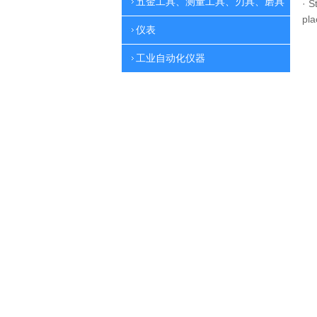
五金工具、测量工具、刃具、磨具
·
St
pla
仪表
工业自动化仪器