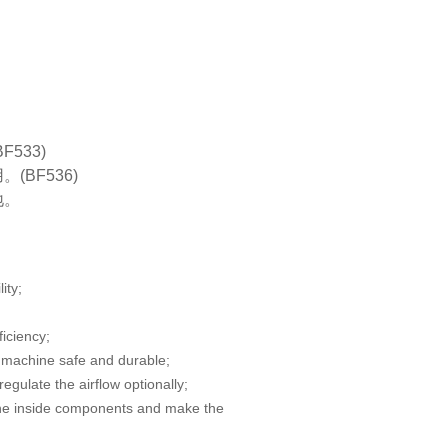
F533)
(BF536)
地。
lity;
ficiency;
machine safe and durable;
gulate the airflow optionally;
the inside components and make the