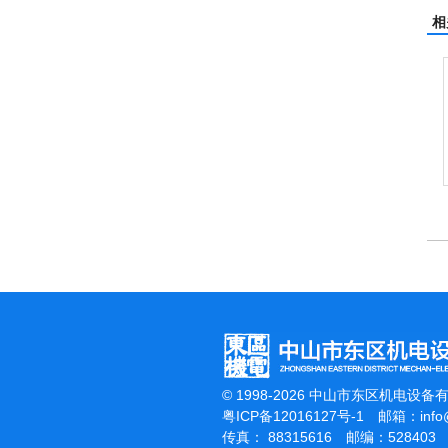
相
翻新机
电动高压清洗机
吸尘机
© 1998-2026 中山市东区机电设备
粤ICP备12016127号-1
邮箱：
inf
传真： 88315616 邮编：528403