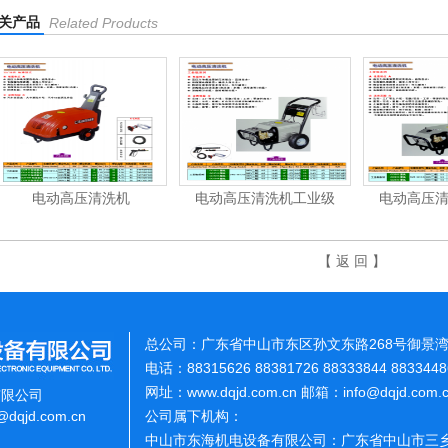
关产品
Related Products
电动高压清洗机
电动高压清洗机工业级
电动高压
【 返 回 】
总公司：广东省中山市东区孙文东路268号御景湾
电话：88315626 88381726 88333844 883344
网址：www.dqjd.com.cn 邮箱：info@dqjd.com
有限公司
o@dqjd.com.cn
公司属下机构：
中山市东海机电设备有限公司：广东省中山市三乡