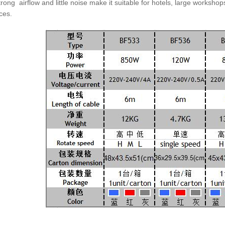
rong airflow and little noise make it suitable for hotels, large
workshops
ces.