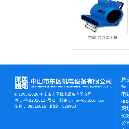
杰霸-强力吹干机
洁
总
号：
电话
© 1998-2026 中山市东区机电设备有限公司
粤ICP备12016127号-1
邮箱：
info@dqjd.com.cn
88
传真： 88315616 邮编：528403
网址
52
公