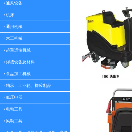
通风设备
机床
通用机械
木工机械
起重运输机械
焊接设备及材料
食品加工机械
轴承、工业轮、橡胶制品
低压电器
电动工具
风动工具