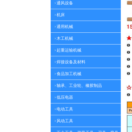
通风设备
机床
通用机械
木工机械
起重运输机械
焊接设备及材料
食品加工机械
轴承、工业轮、橡胶制品
低压电器
电动工具
风动工具