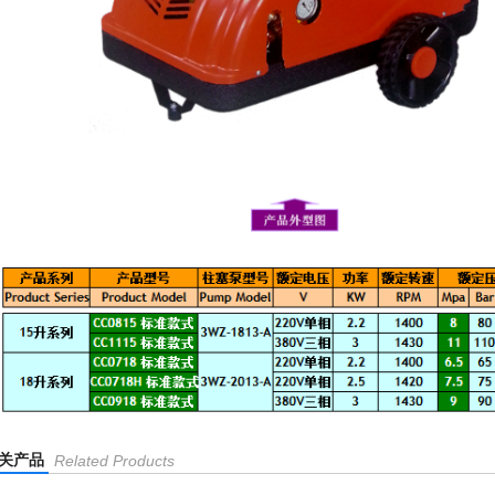
关产品
Related Products