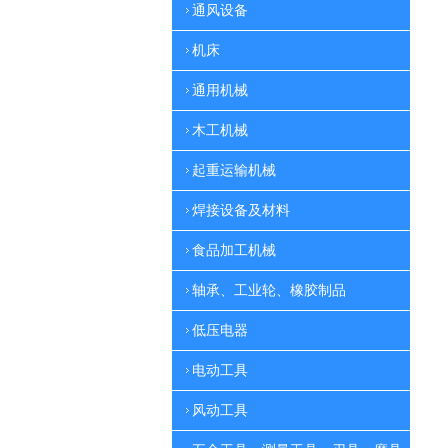
通风设备
机床
通用机械
木工机械
起重运输机械
焊接设备及材料
食品加工机械
轴承、工业轮、橡胶制品
低压电器
电动工具
风动工具