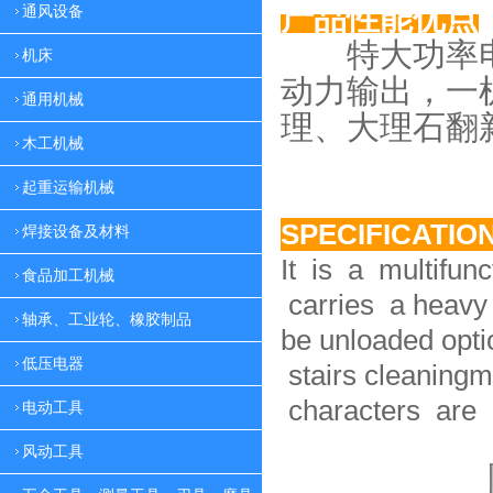
产品性能优点
通风设备
特大功率电
机床
动力
输出，一
通用机械
理、大理
石翻
木工机械
起重运输机械
SPECIFICATIO
焊接设备及材料
It is a multifun
食品加工机械
carries a heavy 
轴承、工业轮、橡胶制品
be unloaded option
低压电器
stairs cleaningm
characters are 
电动工具
风动工具