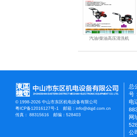
洗机工业级
电动高压清洗机工业级
汽油/柴油高压清洗机
总
号：
电话
© 1998-2026 中山市东区机电设备有限公司
粤ICP备12016127号-1
邮箱：
info@dqjd.com.cn
88
传真： 88315616 邮编：528403
网址
52
公