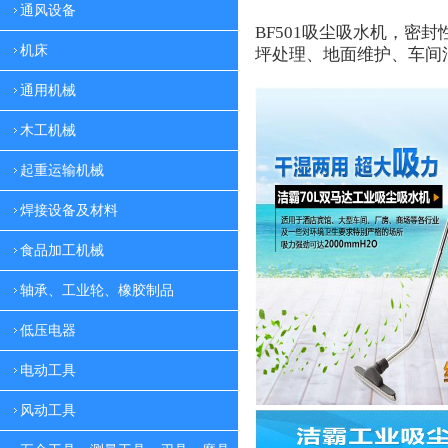
通风设备
BF501
吸尘吸水机，密封
机床
坪处理、地面维护、车间
通用机械
木工机械
起重运输机械
焊接设备及材料
食品加工机械
轴承、工业轮、橡胶制品
低压电器
电动工具
风动工具