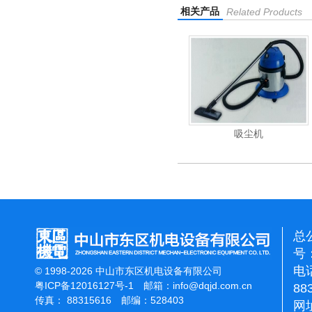
相关产品
Related Products
重翻新机
电动高压清洗机
吸尘机
总
号：
电话
© 1998-2026 中山市东区机电设备有限公司
粤ICP备12016127号-1
邮箱：
info@dqjd.com.cn
88
传真： 88315616 邮编：528403
网址