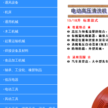
通风设备
机床
通用机械
木工机械
起重运输机械
焊接设备及材料
食品加工机械
轴承、工业轮、橡胶制品
低压电器
电动工具
风动工具