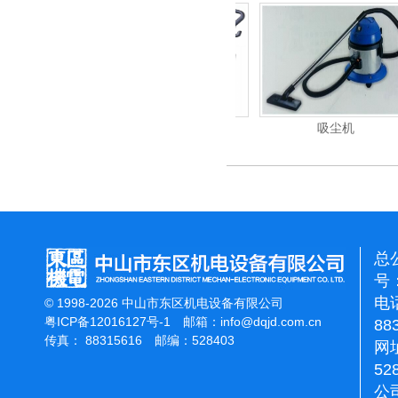
重翻新机
电动高压清洗机
吸尘机
总
号：
电话
© 1998-2026 中山市东区机电设备有限公司
粤ICP备12016127号-1
邮箱：
info@dqjd.com.cn
88
传真： 88315616 邮编：528403
网址
52
公