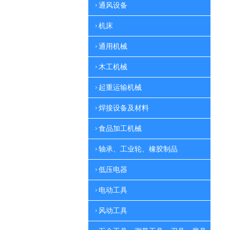
通风设备
机床
通用机械
木工机械
起重运输机械
焊接设备及材料
食品加工机械
轴承、工业轮、橡胶制品
低压电器
电动工具
风动工具