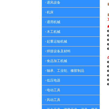
通风设备
机床
通用机械
木工机械
起重运输机械
焊接设备及材料
食品加工机械
轴承、工业轮、橡胶制品
低压电器
电动工具
风动工具