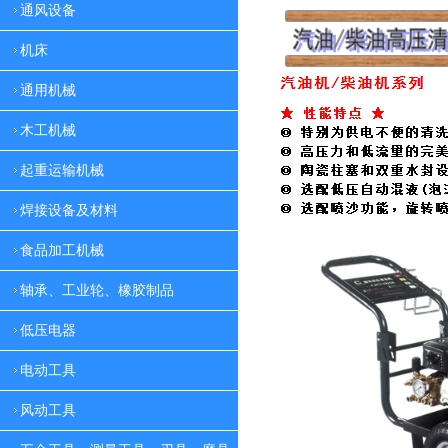
通风设备
机床
通用机械
木工机械
起重运输机械
焊接设备及材料
食品加工机械
轴承、工业轮、橡胶制品
低压电器
电动工具
风动工具