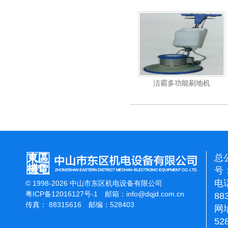
杰霸-强力吹干机
洁霸多功能刷地机
总
号：
电话
© 1998-2026 中山市东区机电设备有限公司
粤ICP备12016127号-1
邮箱：
info@dqjd.com.cn
88
传真： 88315616 邮编：528403
网址
52