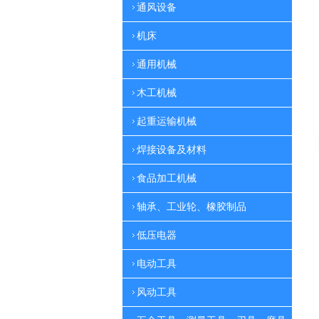
通风设备
机床
通用机械
木工机械
起重运输机械
焊接设备及材料
食品加工机械
轴承、工业轮、橡胶制品
低压电器
电动工具
风动工具