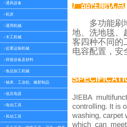
产品性能优点
通风设备
机床
多功能刷地
通用机械
地、
洗地毯、
木工机械
客四种
不同的
起重运输机械
电容配置，
安
焊接设备及材料
食品加工机械
SPECIFICAT
轴承、工业轮、橡胶制品
低压电器
JIEBA multifunc
controlling. It is 
电动工具
washing, carpet 
风动工具
which can meet 