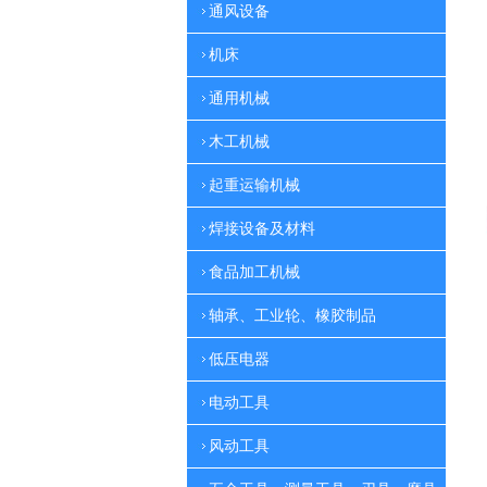
通风设备
机床
通用机械
木工机械
起重运输机械
焊接设备及材料
食品加工机械
轴承、工业轮、橡胶制品
低压电器
电动工具
风动工具